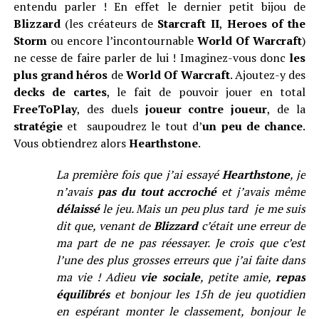
entendu parler ! En effet le dernier petit bijou de
Blizzard
(les créateurs de
Starcraft II
,
Heroes of the
Storm
ou encore l’incontournable
World Of Warcraft
)
ne cesse de faire parler de lui ! Imaginez-vous donc
les
plus grand héros
de
World Of Warcraft
. Ajoutez-y des
decks de cartes
, le fait de pouvoir jouer en total
FreeToPlay
, des duels
joueur contre joueur
, de la
stratégie
et saupoudrez le tout d’
un peu de chance
.
Vous obtiendrez alors
Hearthstone
.
La première fois que j’ai essayé
Hearthstone
, je
n’avais
pas du tout accroché
et j’avais même
délaissé
le jeu. Mais un peu plus tard je me suis
dit que, venant de
Blizzard
c’était une erreur de
ma part de ne pas réessayer. Je crois que c’est
l’une des plus grosses erreurs que j’ai faite dans
ma vie ! Adieu
vie sociale
, petite amie,
repas
équilibrés
et bonjour les 15h de jeu quotidien
en espérant monter le classement, bonjour le