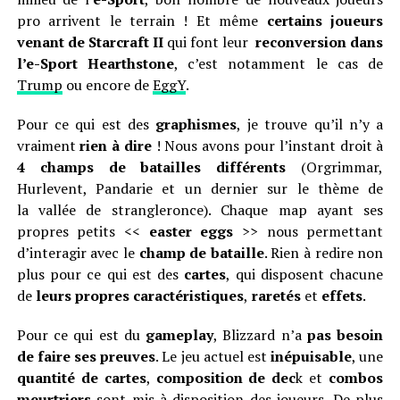
pro arrivent le terrain ! Et même
certains joueurs
venant de Starcraft II
qui font leur
reconversion dans
l’e-Sport Hearthstone
, c’est notamment le cas de
Trump
ou encore de
EggY
.
Pour ce qui est des
graphismes
, je trouve qu’il n’y a
vraiment
rien à dire
! Nous avons pour l’instant droit à
4 champs de batailles différents
(Orgrimmar,
Hurlevent, Pandarie et un dernier sur le thème de
la vallée de strangleronce). Chaque map ayant ses
propres petits <<
easter eggs
>> nous permettant
d’interagir avec le
champ de bataille
. Rien à redire non
plus pour ce qui est des
cartes
, qui disposent chacune
de
leurs propres caractéristiques
,
raretés
et
effets
.
Pour ce qui est du
gameplay
, Blizzard n’a
pas besoin
de faire ses preuves
. Le jeu actuel est
inépuisable
, une
quantité de cartes
,
composition de dec
k et
combos
meurtriers
sont mis à disposition des joueurs. De plus