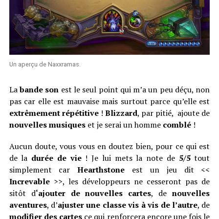
Un aperçu de Naxxramas.
La
bande son
est le seul point qui m’a un peu déçu, non
pas car elle est mauvaise mais surtout parce qu’elle est
extrêmement répétitive
!
Blizzard
, par pitié, ajoute de
nouvelles musiques
et je serai un homme
comblé
!
Aucun doute, vous vous en doutez bien, pour ce qui est
de la
durée de vie
! Je lui mets la note de
5/5
tout
simplement car
Hearthstone
est un jeu dit <<
Increvable
>>, les développeurs ne cesseront pas de
sitôt d
‘ajouter de nouvelles cartes
, de
nouvelles
aventures
, d’
ajuster une classe vis à vis de l’autre
, de
modifier des cartes
ce qui renforcera encore une fois le