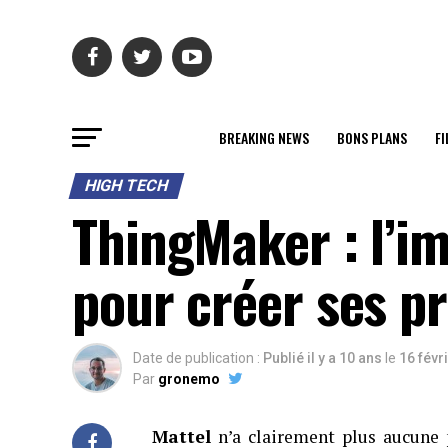
BREAKING NEWS
BONS PLANS
FI
HIGH TECH
ThingMaker : l’i
pour créer ses p
Date de publication :
Publié il y a 10 ans
le
16 févr
Par
gronemo
Mattel
n’a clairement plus aucune 