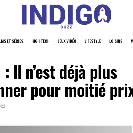
LMS ET SÉRIES
HIGH TECH
JEUX VIDÉO
LIFESTYLE
LOISIRS
M
 Il n’est déjà plus
nner pour moitié pri
022