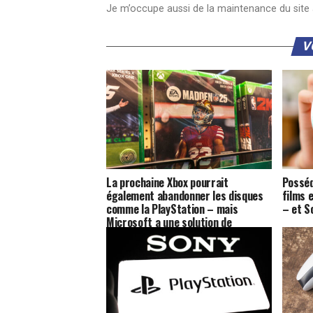
Je m’occupe aussi de la maintenance du site a
V
La prochaine Xbox pourrait
Posséd
également abandonner les disques
films 
comme la PlayStation – mais
– et S
Microsoft a une solution de
contournement