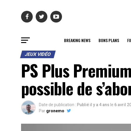
BREAKING NEWS
BONS PLANS
FI
JEUX VIDÉO
PS Plus Premium :
possible de s’abo
Date de publication :
Publié il y a 4 ans
le
6 avril 2
Par
gronemo