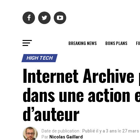
BREAKING NEWS
BONS PLANS
FI
HIGH TECH
Internet Archive
dans une action e
d’auteur
Date de publication :
Publié il y a 3 ans
le
27 mars
Par
Nicolas Gaillard