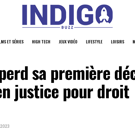
LMS ET SÉRIES
HIGH TECH
JEUX VIDÉO
LIFESTYLE
LOISIRS
M
 perd sa première dé
n justice pour droit
 2023