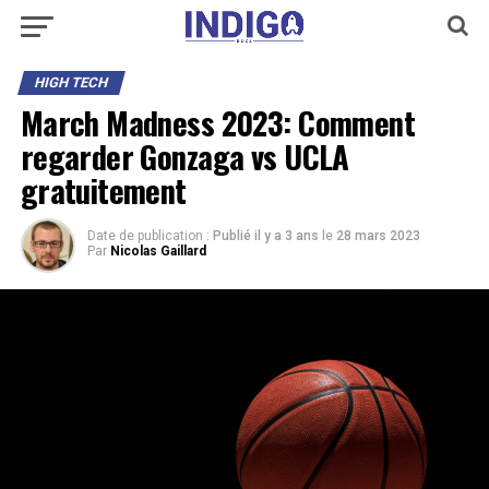
HIGH TECH
March Madness 2023: Comment
regarder Gonzaga vs UCLA
gratuitement
Date de publication :
Publié il y a 3 ans
le
28 mars 2023
Par
Nicolas Gaillard