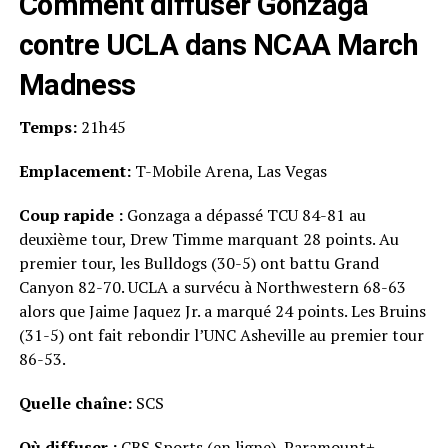
Comment diffuser Gonzaga
contre UCLA dans NCAA March
Madness
Temps:
21h45
Emplacement:
T-Mobile Arena, Las Vegas
Coup rapide :
Gonzaga a dépassé TCU 84-81 au
deuxième tour, Drew Timme marquant 28 points. Au
premier tour, les Bulldogs (30-5) ont battu Grand
Canyon 82-70. UCLA a survécu à Northwestern 68-63
alors que Jaime Jaquez Jr. a marqué 24 points. Les Bruins
(31-5) ont fait rebondir l’UNC Asheville au premier tour
86-53.
Quelle chaîne:
SCS
Où diffuser :
CBS Sports (en ligne),
Paramount+,