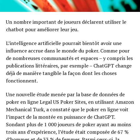
Un nombre important de joueurs déclarent utiliser le
chatbot pour améliorer leur jeu.
L’intelligence artificielle pourrait bientôt avoir une
influence accrue dans le monde du poker. Comme pour
de nombreuses communautés et espaces – y compris les
publications littéraires, par exemple – ChatGPT change
déjà de manière tangible la façon dont les choses
fonctionnent.
Une nouvelle étude menée par la base de données de
poker en ligne Legal US Poker Sites, en utilisant Amazon
Mechanical Turk, a constaté que le poker en ligne voit
l’impact de la montée en puissance de ChatGPT.
Sondant plus de 1 000 joueurs de poker ayant au moins
trois ans d’expérience, l’étude était composée de 67 %
d’hommes et de 33 % de femmes. Parmi ceux-ci, la