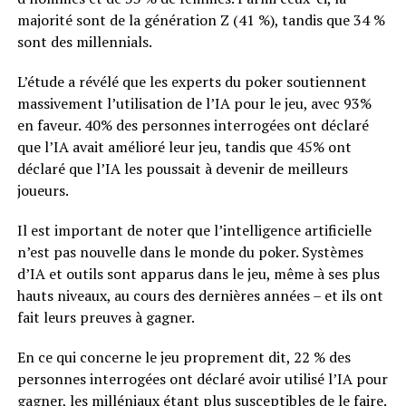
majorité sont de la génération Z (41 %), tandis que 34 %
sont des millennials.
L’étude a révélé que les experts du poker soutiennent
massivement l’utilisation de l’IA pour le jeu, avec 93%
en faveur. 40% des personnes interrogées ont déclaré
que l’IA avait amélioré leur jeu, tandis que 45% ont
déclaré que l’IA les poussait à devenir de meilleurs
joueurs.
Il est important de noter que l’intelligence artificielle
n’est pas nouvelle dans le monde du poker. Systèmes
d’IA et outils sont apparus dans le jeu, même à ses plus
hauts niveaux, au cours des dernières années – et ils ont
fait leurs preuves à gagner.
En ce qui concerne le jeu proprement dit, 22 % des
personnes interrogées ont déclaré avoir utilisé l’IA pour
gagner, les milléniaux étant plus susceptibles de le faire.