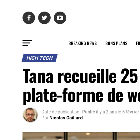
BREAKING NEWS
BONS PLANS
FI
HIGH TECH
Tana recueille 25
plate-forme de w
Date de publication :
Publié il y a 2 ans
le
5 févrie
Par
Nicolas Gaillard