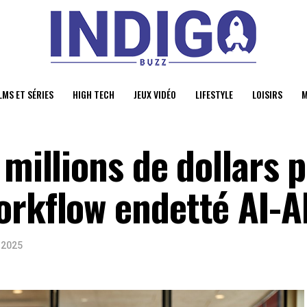
LMS ET SÉRIES
HIGH TECH
JEUX VIDÉO
LIFESTYLE
LOISIRS
M
 millions de dollars p
orkflow endetté AI-A
r 2025