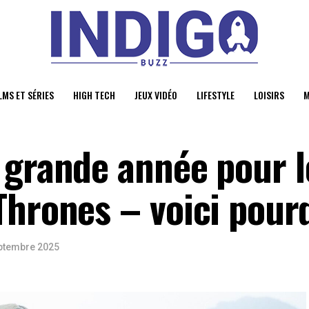
LMS ET SÉRIES
HIGH TECH
JEUX VIDÉO
LIFESTYLE
LOISIRS
M
 grande année pour l
Thrones – voici pour
ptembre 2025