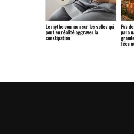
Le mythe commun sur les selles qui
Pas de
peut en réalité aggraver la
parc n
constipation
grande
fées a