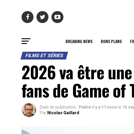
BREAKING NEWS
BONS PLANS
FI
FILMS ET SÉRIES
2026 va être une
fans de Game of 
Date de publication :
Publié il y a 11 mois
le
16 se
Par
Nicolas Gaillard