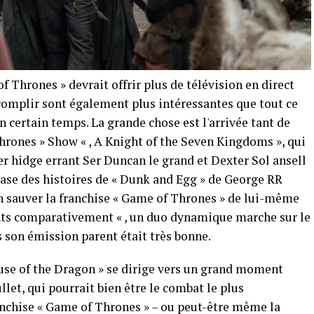
of Thrones » devrait offrir plus de télévision en direct
ccomplir sont également plus intéressantes que tout ce
n certain temps. La grande chose est l'arrivée tant de
rones » Show « , A Knight of the Seven Kingdoms », qui
er hidge errant Ser Duncan le grand et Dexter Sol ansell
 base des histoires de « Dunk and Egg » de George RR
en sauver la franchise « Game of Thrones » de lui-même
ants comparativement « , un duo dynamique marche sur le
s son émission parent était très bonne.
ouse of the Dragon » se dirige vers un grand moment
let, qui pourrait bien être le combat le plus
anchise « Game of Thrones » – ou peut-être même la