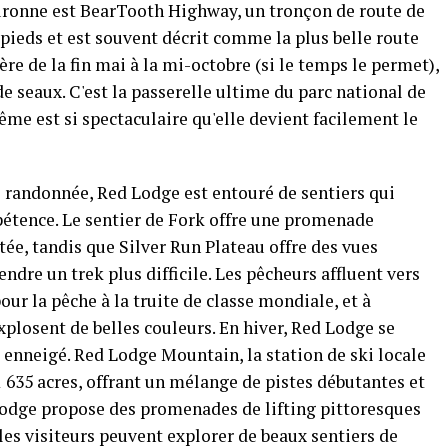
ouronne est BearTooth Highway, un tronçon de route de
 pieds et est souvent décrit comme la plus belle route
re de la fin mai à la mi-octobre (si le temps le permet),
de seaux. C'est la passerelle ultime du parc national de
me est si spectaculaire qu'elle devient facilement le
de randonnée, Red Lodge est entouré de sentiers qui
étence. Le sentier de Fork offre une promenade
itée, tandis que Silver Run Plateau offre des vues
ndre un trek plus difficile. Les pêcheurs affluent vers
pour la pêche à la truite de classe mondiale, et à
xplosent de belles couleurs. En hiver, Red Lodge se
 enneigé. Red Lodge Mountain, la station de ski locale
1 635 acres, offrant un mélange de pistes débutantes et
e lodge propose des promenades de lifting pittoresques
es visiteurs peuvent explorer de beaux sentiers de