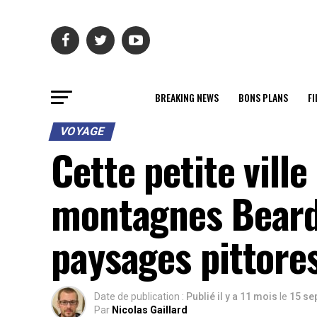
BREAKING NEWS
BONS PLANS
FI
VOYAGE
Cette petite vill
montagnes Beard
paysages pittore
Date de publication :
Publié il y a 11 mois
le
15 se
Par
Nicolas Gaillard