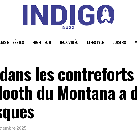
LMS ET SÉRIES
HIGH TECH
JEUX VIDÉO
LIFESTYLE
LOISIRS
M
e dans les contreforts
ooth du Montana a 
sques
ptembre 2025