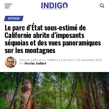
VOYAGE
Le parc d’État sous-estimé de
Californie abrite d’imposants
séquoias et des vues panoramiques
sur les montagnes
Date de publication :
Publié il y a 8 mois
le
25 novembre 2025
Par
Nicolas Gaillard