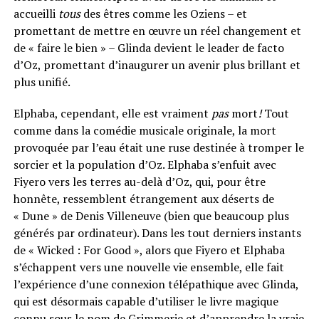
accueilli
tous
des êtres comme les Oziens – et
promettant de mettre en œuvre un réel changement et
de « faire le bien » – Glinda devient le leader de facto
d’Oz, promettant d’inaugurer un avenir plus brillant et
plus unifié.
Elphaba, cependant, elle est vraiment
pas
mort
!
Tout
comme dans la comédie musicale originale, la mort
provoquée par l’eau était une ruse destinée à tromper le
sorcier et la population d’Oz. Elphaba s’enfuit avec
Fiyero vers les terres au-delà d’Oz, qui, pour être
honnête, ressemblent étrangement aux déserts de
« Dune » de Denis Villeneuve (bien que beaucoup plus
générés par ordinateur). Dans les tout derniers instants
de « Wicked : For Good », alors que Fiyero et Elphaba
s’échappent vers une nouvelle vie ensemble, elle fait
l’expérience d’une connexion télépathique avec Glinda,
qui est désormais capable d’utiliser le livre magique
connu sous le nom de Grimmerie et d’apprendre la vraie