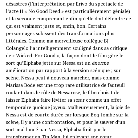
désastres (l’interprétation par Erivo du spectacle de
l’acte II « No Good Deed » est particulièrement géniale)
et la seconde comprenant enfin qu’elle doit défendre ce
qui est vraiment juste et, enfin, bon. Certains
personnages subissent des transformations plus
littérales. Comme ma merveilleuse collègue BJ
Colangelo l’a intelligemment souligné dans sa critique
de « Wicked: For Good », la façon dont le film gère le
sort qu’Elphaba jette sur Nessa est un
énorme
amélioration par rapport à la version scénique ; sur
scène, Nessa peut à nouveau marcher, mais comme
Marissa Bode est une trop rare utilisatrice de fauteuil
roulant dans le rôle de Nessarose, le film choisit de
laisser Elphaba faire léviter sa sœur comme un effet
temporaire quoique joyeux. Malheureusement, la joie de
Nessa est de courte durée car lorsque Boq tombe sur la
scène, il y a une confrontation, et pour le sauver d’un
sort mal lancé par Nessa, Elphaba finit par le
transformer en Tin Man, lui enlevant son cœur.