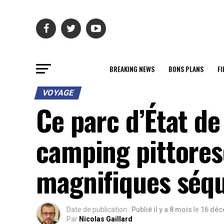
BREAKING NEWS
BONS PLANS
FI
VOYAGE
Ce parc d’État de
camping pittores
magnifiques séq
Date de publication :
Publié il y a 8 mois
le
16 déc
Par
Nicolas Gaillard