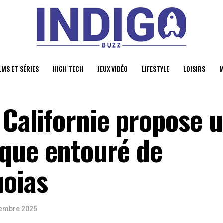
LMS ET SÉRIES
HIGH TECH
JEUX VIDÉO
LIFESTYLE
LOISIRS
M
 Californie propose 
que entouré de
uoias
embre 2025