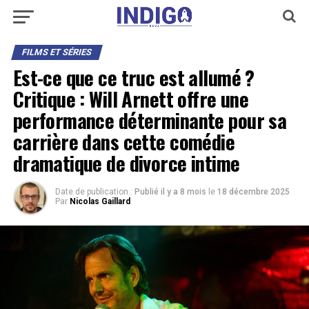
FILMS ET SÉRIES
Est-ce que ce truc est allumé ?
Critique : Will Arnett offre une
performance déterminante pour sa
carrière dans cette comédie
dramatique de divorce intime
Date de publication :
Publié il y a 8 mois
le
18 décembre 2025
Par
Nicolas Gaillard