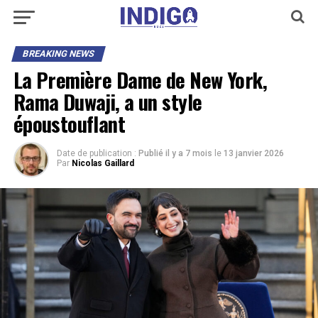
BREAKING NEWS
La Première Dame de New York,
Rama Duwaji, a un style
époustouflant
Date de publication :
Publié il y a 7 mois
le
13 janvier 2026
Par
Nicolas Gaillard