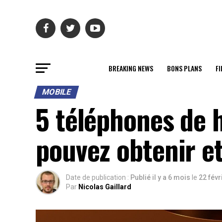
BREAKING NEWS
BONS PLANS
FI
MOBILE
5 téléphones de 
pouvez obtenir e
Date de publication :
Publié il y a 6 mois
le
22 févr
Par
Nicolas Gaillard