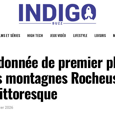
LMS ET SÉRIES
HIGH TECH
JEUX VIDÉO
LIFESTYLE
LOISIRS
M
ndonnée de premier p
es montagnes Rocheu
pittoresque
ier 2026