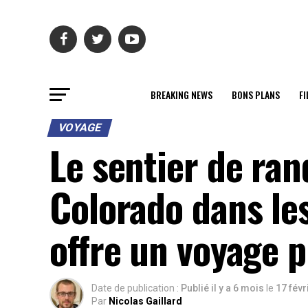
BREAKING NEWS
BONS PLANS
FI
VOYAGE
Le sentier de ra
Colorado dans l
offre un voyage 
Date de publication :
Publié il y a 6 mois
le
17 févr
Par
Nicolas Gaillard