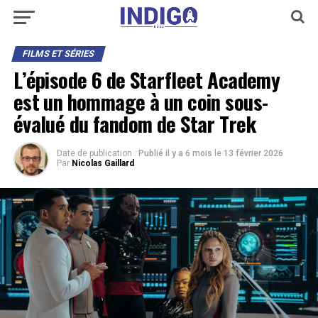
FILMS ET SÉRIES
L’épisode 6 de Starfleet Academy
est un hommage à un coin sous-
évalué du fandom de Star Trek
Date de publication :
Publié il y a 6 mois
le
13 février 2026
Par
Nicolas Gaillard