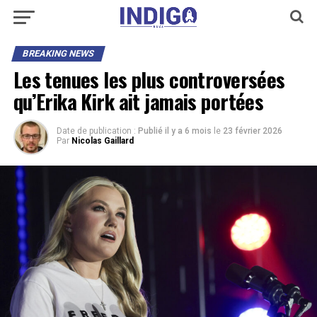
BREAKING NEWS
Les tenues les plus controversées
qu’Erika Kirk ait jamais portées
Date de publication :
Publié il y a 6 mois
le
23 février 2026
Par
Nicolas Gaillard