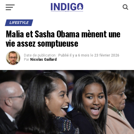
LIFESTYLE
Malia et Sasha Obama mènent une
vie assez somptueuse
Date de publication :
Publié il y a 6 mois
le
23 février 2026
Par
Nicolas Gaillard