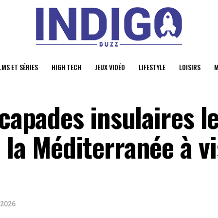
LMS ET SÉRIES
HIGH TECH
JEUX VIDÉO
LIFESTYLE
LOISIRS
M
scapades insulaires l
la Méditerranée à vi
 2026