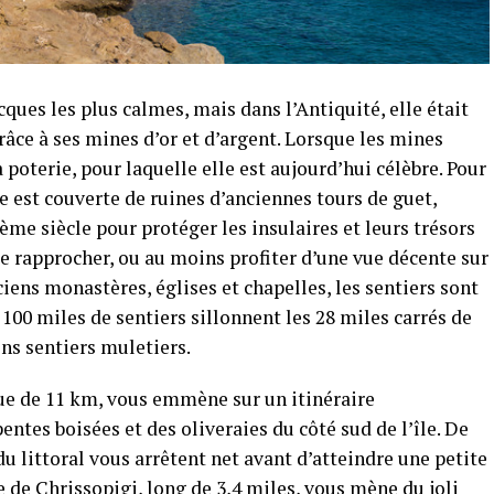
cques les plus calmes, mais dans l’Antiquité, elle était
râce à ses mines d’or et d’argent. Lorsque les mines
a poterie, pour laquelle elle est aujourd’hui célèbre. Pour
île est couverte de ruines d’anciennes tours de guet,
6ème siècle pour protéger les insulaires et leurs trésors
se rapprocher, ou au moins profiter d’une vue décente sur
nciens monastères, églises et chapelles, les sentiers sont
100 miles de sentiers sillonnent les 28 miles carrés de
ns sentiers muletiers.
gue de 11 km, vous emmène sur un itinéraire
ntes boisées et des oliveraies du côté sud de l’île. De
 littoral vous arrêtent net avant d’atteindre une petite
 de Chrissopigi, long de 3,4 miles, vous mène du joli