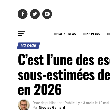
BREAKING NEWS
BONS PLANS
FI
VOYAGE
C’est l’une des e
sous-estimées de 
en 2026
Date de publication :
Publié il y a 3 mois
le
10 mai
Par
Nicolas Gaillard