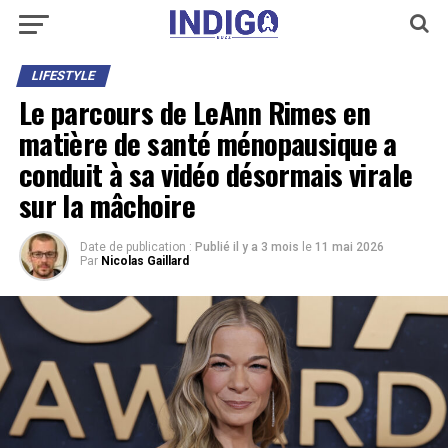
LIFESTYLE
Le parcours de LeAnn Rimes en
matière de santé ménopausique a
conduit à sa vidéo désormais virale
sur la mâchoire
Date de publication :
Publié il y a 3 mois
le
11 mai 2026
Par
Nicolas Gaillard