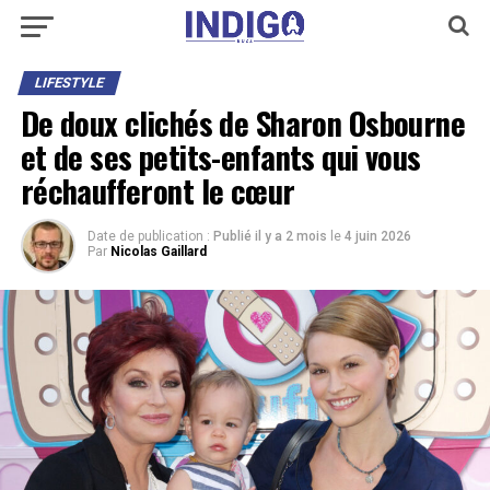
LIFESTYLE
De doux clichés de Sharon Osbourne
et de ses petits-enfants qui vous
réchaufferont le cœur
Date de publication :
Publié il y a 2 mois
le
4 juin 2026
Par
Nicolas Gaillard