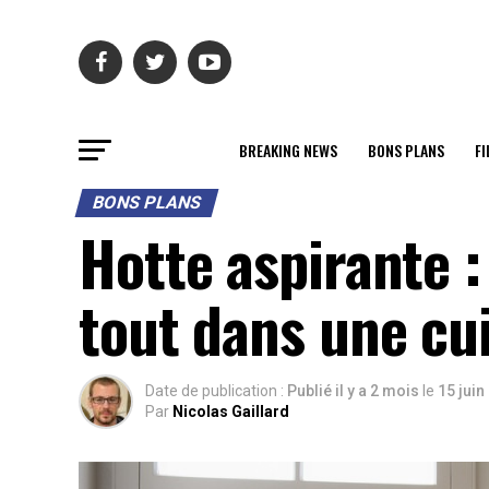
BREAKING NEWS
BONS PLANS
FI
BONS PLANS
Hotte aspirante 
tout dans une cu
Date de publication :
Publié il y a 2 mois
le
15 juin
Par
Nicolas Gaillard