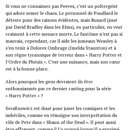
Si vous ne connaissez pas Peeves, c’est un poltergeist
qui adore semer le chaos. Le personnel de Poudlard le
déteste pour des raisons évidentes, mais Rusard (joué
par David Bradley dans les films), en particulier, en veut
vraiment à cette menace morte. Le fantôme n’est pas si
mauvais, cependant, car il aide les jumeaux Weasley à
s’en tenir à Dolores Ombrage (Imelda Staunton) et à
son règne tyrannique de terreur dans « Harry Potter et
l’Ordre du Phénix ». C’est une nuisance, mais son cœur
est à la bonne place.
Alors pourquoi les gens devraient-ils être
enthousiasmés par ce dernier casting pour la série
« Harry Potter » ?
Serafinowicz est doué pour jouer les comiques et les
imbéciles, comme en témoigne son interprétation du
rôle de Pete dans « Shaun of the Dead ». Il peut aussi
être effrayant, comme il l’a prouvé lorsqu’il a exprimé