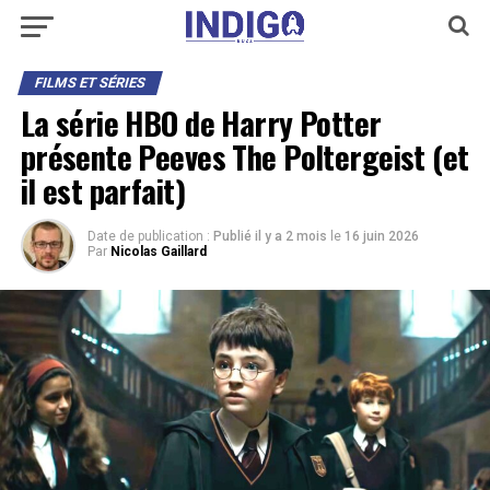
FILMS ET SÉRIES
La série HBO de Harry Potter
présente Peeves The Poltergeist (et
il est parfait)
Date de publication :
Publié il y a 2 mois
le
16 juin 2026
Par
Nicolas Gaillard