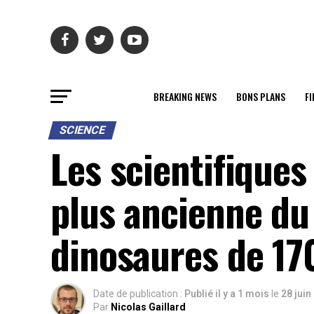
BREAKING NEWS
BONS PLANS
FI
SCIENCE
Les scientifiques
plus ancienne du
dinosaures de 17
Date de publication :
Publié il y a 1 mois
le
28 juin
Par
Nicolas Gaillard