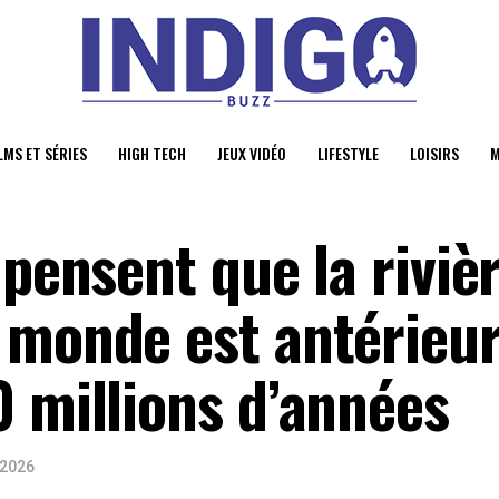
LMS ET SÉRIES
HIGH TECH
JEUX VIDÉO
LIFESTYLE
LOISIRS
M
 pensent que la rivièr
 monde est antérieu
0 millions d’années
 2026