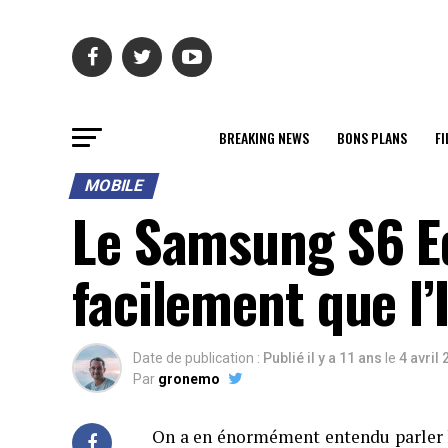
BREAKING NEWS
BONS PLANS
FI
MOBILE
Le Samsung S6 Ed
facilement que l’
Date de publication :
Publié il y a 11 ans
le
4 avril
Par
gronemo
On a en énormément entendu parler lo