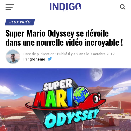
JEUX VIDÉO
Super Mario Odyssey se dévoile
dans une nouvelle vidéo incroyable !
Date de publication :
Publié il y a 9 ans
le
7 octobre 2017
Par
gronemo