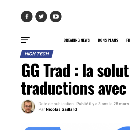
BREAKING NEWS
BONS PLANS
FI
HIGH TECH
GG Trad : la solu
traductions avec
Date de publication :
Publié il y a 3 ans
le
28 mars
Par
Nicolas Gaillard