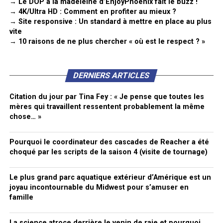
→ Le DOP à la madeleine d’EnjoyPhoenix fait le buzz !
→ 4K/Ultra HD : Comment en profiter au mieux ?
→ Site responsive : Un standard à mettre en place au plus
vite
→ 10 raisons de ne plus chercher « où est le respect ? »
DERNIERS ARTICLES
Citation du jour par Tina Fey : « Je pense que toutes les
mères qui travaillent ressentent probablement la même
chose… »
Pourquoi le coordinateur des cascades de Reacher a été
choqué par les scripts de la saison 4 (visite de tournage)
Le plus grand parc aquatique extérieur d’Amérique est un
joyau incontournable du Midwest pour s’amuser en
famille
La science atroce derrière le venin de raie et pourquoi