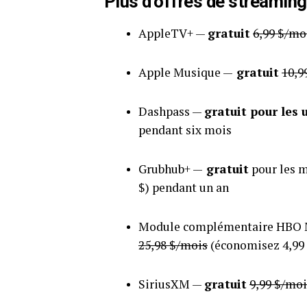
Plus d’offres de streaming
AppleTV+ —
gratuit
6,99 $/mo
Apple Musique —
gratuit
10,9
Dashpass —
gratuit pour les 
pendant six mois
Grubhub+ —
gratuit
pour les 
$) pendant un an
Module complémentaire HBO M
25,98 $/mois
(économisez 4,99
SiriusXM —
gratuit
9,99 $/moi