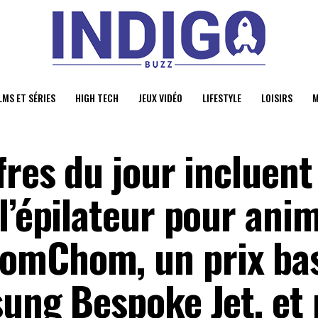
LMS ET SÉRIES
HIGH TECH
JEUX VIDÉO
LIFESTYLE
LOISIRS
M
fres du jour incluen
l’épilateur pour ani
omChom, un prix bas
sung Bespoke Jet, et 