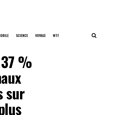
OBILE
SCIENCE
VOYAGE
WTF
t 37 %
maux
 sur
plus