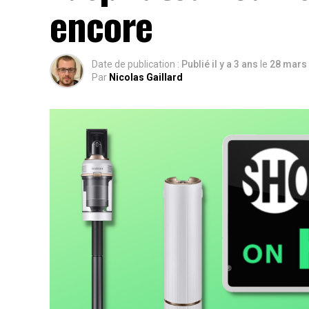
encore
Date de publication :
Publié il y a 3 ans
le
28 mars
Par
Nicolas Gaillard