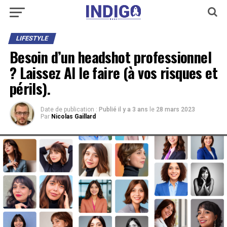
LIFESTYLE
Besoin d’un headshot professionnel
? Laissez AI le faire (à vos risques et
périls).
Date de publication :
Publié il y a 3 ans
le
28 mars 2023
Par
Nicolas Gaillard