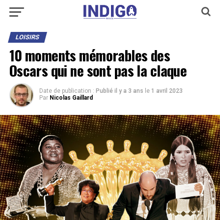
LOISIRS
10 moments mémorables des
Oscars qui ne sont pas la claque
Date de publication :
Publié il y a 3 ans
le
1 avril 2023
Par
Nicolas Gaillard