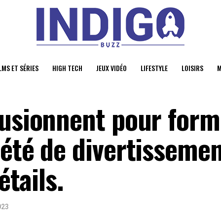
LMS ET SÉRIES
HIGH TECH
JEUX VIDÉO
LIFESTYLE
LOISIRS
M
fusionnent pour form
iété de divertisseme
étails.
023