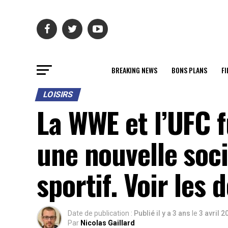
BREAKING NEWS
BONS PLANS
FI
LOISIRS
La WWE et l’UFC 
une nouvelle soc
sportif. Voir les d
Date de publication :
Publié il y a 3 ans
le
3 avril 2
Par
Nicolas Gaillard