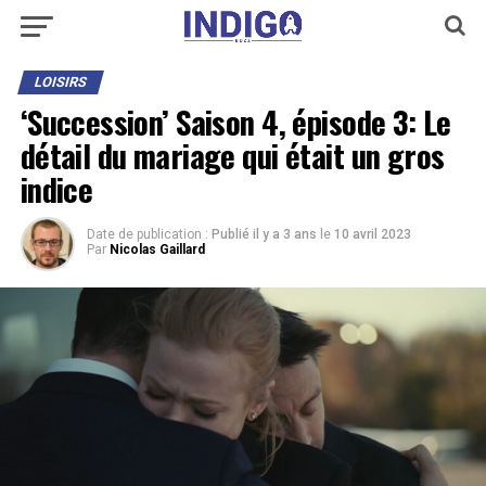
LOISIRS
‘Succession’ Saison 4, épisode 3: Le
détail du mariage qui était un gros
indice
Date de publication :
Publié il y a 3 ans
le
10 avril 2023
Par
Nicolas Gaillard