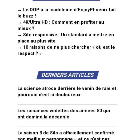
→ Le DOP à la madeleine d’EnjoyPhoenix fait
le buzz !
→ 4K/Ultra HD : Comment en profiter au
mieux ?
→ Site responsive : Un standard à mettre en
place au plus vite
→ 10 raisons de ne plus chercher « où est le
respect ? »
DERNIERS ARTICLES
La science atroce derrière le venin de raie et
pourquoi c’est si douloureux
Les romances vedettes des années 80 qui
ont dominé la décennie
La saison 3 de Silo a officiellement confirmé
son meilleur personnage – et ce n’est pas