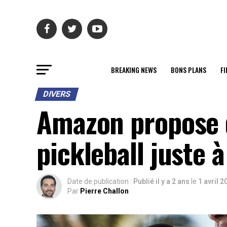
BREAKING NEWS
BONS PLANS
FI
DIVERS
Amazon propose d
pickleball juste 
Date de publication :
Publié il y a 2 ans
le
1 avril 2
Par
Pierre Challon