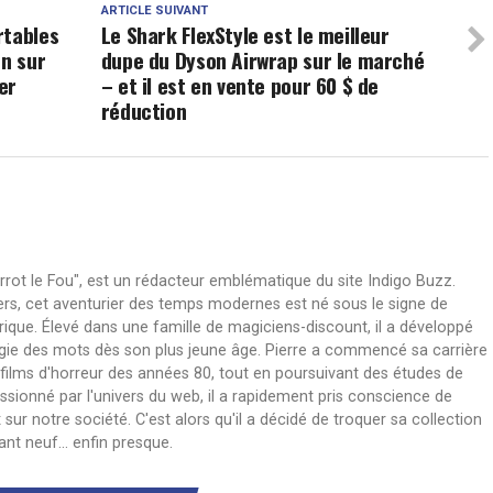
ARTICLE SUIVANT
rtables
Le Shark FlexStyle est le meilleur
on sur
dupe du Dyson Airwrap sur le marché
er
– et il est en vente pour 60 $ de
réduction
rot le Fou", est un rédacteur emblématique du site Indigo Buzz.
 Gers, cet aventurier des temps modernes est né sous le signe de
que. Élevé dans une famille de magiciens-discount, il a développé
agie des mots dès son plus jeune âge. Pierre a commencé sa carrière
 films d'horreur des années 80, tout en poursuivant des études de
sionné par l'univers du web, il a rapidement pris conscience de
ur notre société. C'est alors qu'il a décidé de troquer sa collection
t neuf... enfin presque.