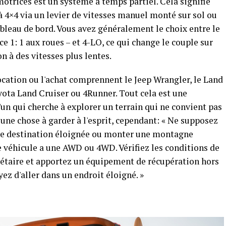
motrices est un système à temps partiel. Cela signifie
à 4×4 via un levier de vitesses manuel monté sur sol ou
ableau de bord. Vous avez généralement le choix entre le
ce 1: 1 aux roues – et 4-LO, ce qui change le couple sur
n à des vitesses plus lentes.
ation ou l'achat comprennent le Jeep Wrangler, le Land
yota Land Cruiser ou 4Runner. Tout cela est une
'un qui cherche à explorer un terrain qui ne convient pas
 une chose à garder à l'esprit, cependant: « Ne supposez
ne destination éloignée ou monter une montagne
véhicule a une AWD ou 4WD. Vérifiez les conditions de
riétaire et apportez un équipement de récupération hors
ez d'aller dans un endroit éloigné. »