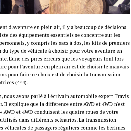
nt d'aventure en plein air, il y a beaucoup de décisions
liste des équipements essentiels se concentre sur les
 personnels, y compris les sacs à dos, les kits de premiers
on du type de véhicule à choisir pour votre aventure en
te. L'une des pires erreurs que les voyageurs font lors
ture pour l'aventure en plein air est de choisir le mauvais
ons pour faire ce choix est de choisir la transmission
rices (4×4).
n, nous avons parlé à l'écrivain automobile expert Travis
. Il explique que la différence entre AWD et 4WD n'est
. « AWD et 4WD conduisent les quatre roues de votre
utilisés dans différents scénarios. La transmission
es véhicules de passagers réguliers comme les berlines