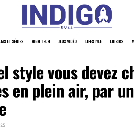
LMS ET SÉRIES
HIGH TECH
JEUX VIDÉO
LIFESTYLE
LOISIRS
M
l style vous devez ch
s en plein air, par u
e
025