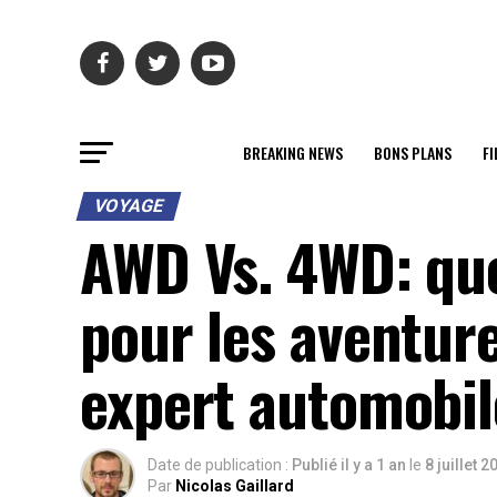
BREAKING NEWS
BONS PLANS
FI
VOYAGE
AWD Vs. 4WD: que
pour les aventure
expert automobil
Date de publication :
Publié il y a 1 an
le
8 juillet 2
Par
Nicolas Gaillard