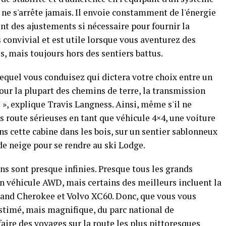
ne s'arrête jamais. Il envoie constamment de l'énergie
nt des ajustements si nécessaire pour fournir la
s convivial et est utile lorsque vous aventurez des
s, mais toujours hors des sentiers battus.
 lequel vous conduisez qui dictera votre choix entre un
our la plupart des chemins de terre, la transmission
s », explique Travis Langness. Ainsi, même s'il ne
s route sérieuses en tant que véhicule 4×4, une voiture
s cette cabine dans les bois, sur un sentier sablonneux
de neige pour se rendre au ski Lodge.
ons sont presque infinies. Presque tous les grands
 véhicule AWD, mais certains des meilleurs incluent la
rand Cherokee et Volvo XC60. Donc, que vous vous
estimé, mais magnifique, du parc national de
ire des voyages sur la route les plus pittoresques