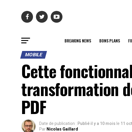
BREAKING NEWS
BONS PLANS
FI
MOBILE
Cette fonctionnal
transformation d
PDF
Date de publication :
Publié il y a 10 mois
le
11 oc
Par
Nicolas Gaillard