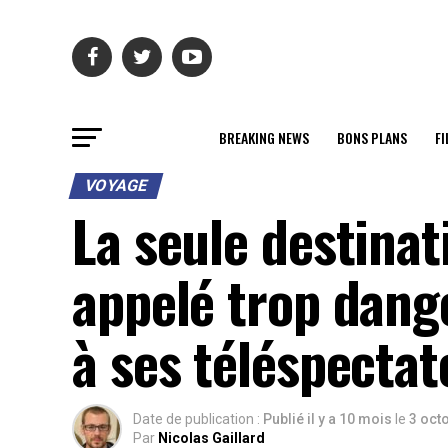
BREAKING NEWS
BONS PLANS
FI
VOYAGE
La seule destinat
appelé trop dan
à ses téléspectat
Date de publication :
Publié il y a 10 mois
le
3 oct
Par
Nicolas Gaillard