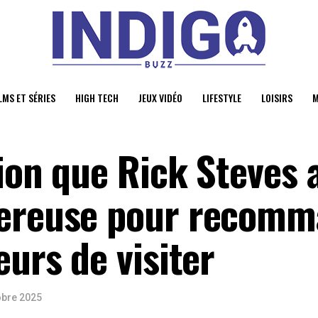
LMS ET SÉRIES
HIGH TECH
JEUX VIDÉO
LIFESTYLE
LOISIRS
M
ion que Rick Steves 
gereuse pour recom
eurs de visiter
obre 2025