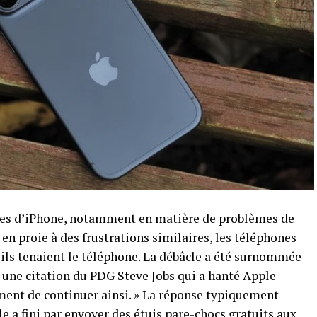
mes d’iPhone, notamment en matière de problèmes de
t en proie à des frustrations similaires, les téléphones
’ils tenaient le téléphone. La débâcle a été surnommée
r une citation du PDG Steve Jobs qui a hanté Apple
ment de continuer ainsi. » La réponse typiquement
le a fini par envoyer des étuis pare-chocs gratuits aux