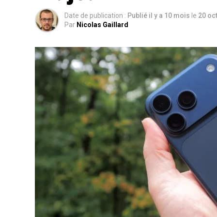
Date de publication :
Publié il y a 10 mois
le
20 oc
Par
Nicolas Gaillard