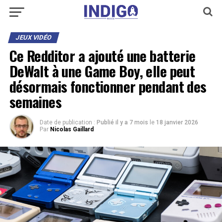
JEUX VIDÉO
Ce Redditor a ajouté une batterie
DeWalt à une Game Boy, elle peut
désormais fonctionner pendant des
semaines
Date de publication :
Publié il y a 7 mois
le
18 janvier 2026
Par
Nicolas Gaillard