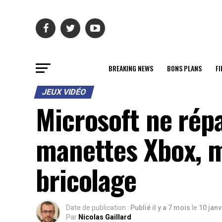
BREAKING NEWS
BONS PLANS
FI
JEUX VIDÉO
Microsoft ne répa
manettes Xbox, m
bricolage
Date de publication :
Publié il y a 7 mois
le
10 janv
Par
Nicolas Gaillard