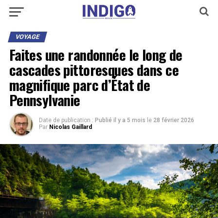
VOYAGE
Faites une randonnée le long de
cascades pittoresques dans ce
magnifique parc d’État de
Pennsylvanie
Date de publication :
Publié il y a 5 mois
le
28 février 2026
Par
Nicolas Gaillard