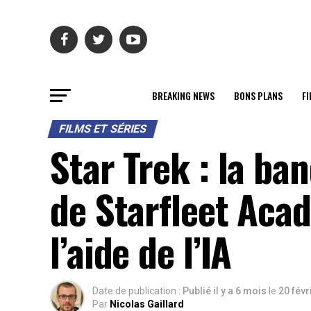
BREAKING NEWS
BONS PLANS
FI
FILMS ET SÉRIES
Star Trek : la ba
de Starfleet Acad
l’aide de l’IA
Date de publication :
Publié il y a 6 mois
le
20 févr
Par
Nicolas Gaillard