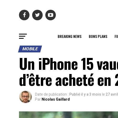
BREAKING NEWS
BONS PLANS
FI
MOBILE
Un iPhone 15 vaud
d’être acheté en
Date de publication :
Publié il y a 3 mois
le
27 avri
Par
Nicolas Gaillard