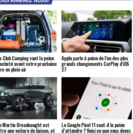
OUS AIMEREZ AUSSI
s Club Camping vaut la peine
Apple parle à peine de l’un des plus
 acheté avant votre prochaine
grands changements CarPlay d’iOS
re en plein air
27
n Martin Dreadnought est
Le Google Pixel 11 vaut-il la peine
être une voiture de liaison, et
d’attendre ? Voici ce que vous devez