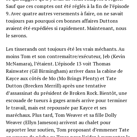
Sauf que ces comptes ont été réglés à la fin de l’épisode
9. Avec quatre autres versements à faire, on ne savait
toujours pas pourquoi ces bonnes affaires Duttons
avaient été expédiées si rapidement. Maintenant, nous
le savons.
Les tisserands ont toujours été les vrais méchants. Au
moins Tom et son contremaître/exécuteur, Jeb (Kevin
McNamara), l’étaient. L’épisode 13 voit Thomas
Rainwater (Gil Birmingham) arriver dans la cabine de
Kayce aux côtés de Mo (Mo Brings Plenty) et Tate
Dutton (Brecken Merrill) après une tentative
d’assassinat du président de Broken Rock. Bientôt, une
escouade de tueurs à gages armés arrive pour terminer
le travail, mais est repoussée par Kayce et ses
maréchaux. Plus tard, Tom Weaver et sa fille Dolly
Weaver (Ellyn Jameson) arrivent au chalet pour
apporter leur soutien, Tom proposant d’emmener Tate
en voyage de pêche au Texas pour l’aider à surmonter le