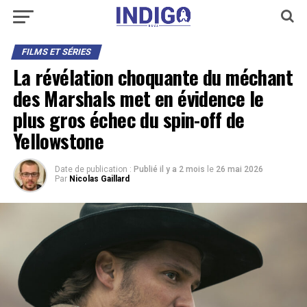
FILMS ET SÉRIES
La révélation choquante du méchant
des Marshals met en évidence le
plus gros échec du spin-off de
Yellowstone
Date de publication :
Publié il y a 2 mois
le
26 mai 2026
Par
Nicolas Gaillard