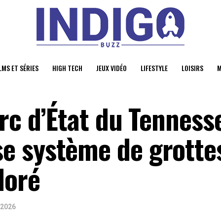
LMS ET SÉRIES
HIGH TECH
JEUX VIDÉO
LIFESTYLE
LOISIRS
M
rc d’État du Tenness
e système de grotte
loré
 2026