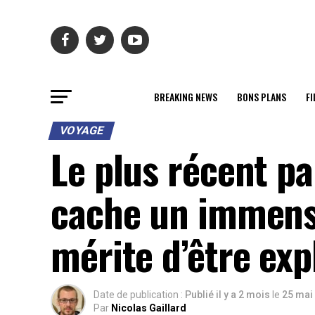
BREAKING NEWS
BONS PLANS
FI
VOYAGE
Le plus récent pa
cache un immens
mérite d’être exp
Date de publication :
Publié il y a 2 mois
le
25 mai
Par
Nicolas Gaillard