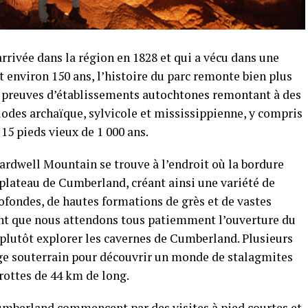
rivée dans la région en 1828 et qui a vécu dans une
 environ 150 ans, l’histoire du parc remonte bien plus
s preuves d’établissements autochtones remontant à des
odes archaïque, sylvicole et mississippienne, y compris
15 pieds vieux de 1 000 ans.
Cardwell Mountain se trouve à l’endroit où la bordure
plateau de Cumberland, créant ainsi une variété de
ofondes, de hautes formations de grès et de vastes
ant que nous attendons tous patiemment l’ouverture du
z plutôt explorer les cavernes de Cumberland. Plusieurs
e souterrain pour découvrir un monde de stalagmites
grottes de 44 km de long.
umberland commencent par des visites à pied courtes et