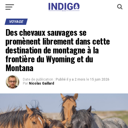
VOYAGE
Des chevaux sauvages se
promènent librement dans cette
destination de montagne à la
frontière du Wyoming et du
Montana
Date de publication :
Publié il y a 2 mois
le
15 juin 2026
Par
Nicolas Gaillard