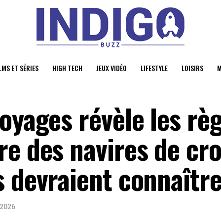
LMS ET SÉRIES
HIGH TECH
JEUX VIDÉO
LIFESTYLE
LOISIRS
M
oyages révèle les rè
e des navires de cro
s devraient connaîtr
 2026