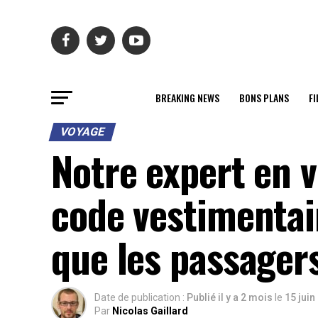
BREAKING NEWS
BONS PLANS
FI
VOYAGE
Notre expert en v
code vestimentair
que les passager
Date de publication :
Publié il y a 2 mois
le
15 juin
Par
Nicolas Gaillard