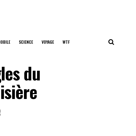
OBILE
SCIENCE
VOYAGE
WTF
gles du
isière
e