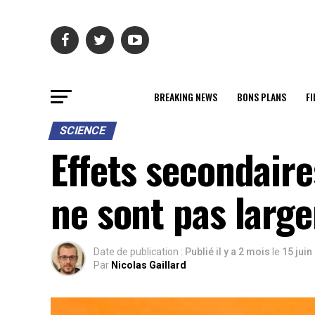
BREAKING NEWS
BONS PLANS
FI
SCIENCE
Effets secondaire
ne sont pas larg
Date de publication :
Publié il y a 2 mois
le
15 juin
Par
Nicolas Gaillard