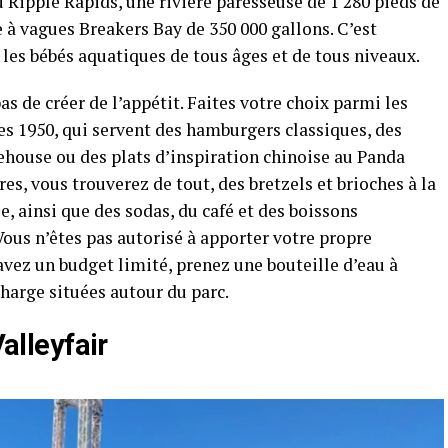
Ripple Rapids, une rivière paresseuse de 1 280 pieds de
e à vagues Breakers Bay de 350 000 gallons. C’est
r les bébés aquatiques de tous âges et de tous niveaux.
s de créer de l’appétit. Faites votre choix parmi les
es 1950, qui servent des hamburgers classiques, des
house ou des plats d’inspiration chinoise au Panda
res, vous trouverez de tout, des bretzels et brioches à la
ée, ainsi que des sodas, du café et des boissons
Vous n’êtes pas autorisé à apporter votre propre
 avez un budget limité, prenez une bouteille d’eau à
charge situées autour du parc.
Valleyfair