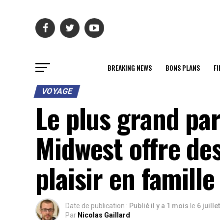
BREAKING NEWS
BONS PLANS
FI
VOYAGE
Le plus grand par
Midwest offre des
plaisir en famille
Date de publication :
Publié il y a 1 mois
le
6 juille
Par
Nicolas Gaillard