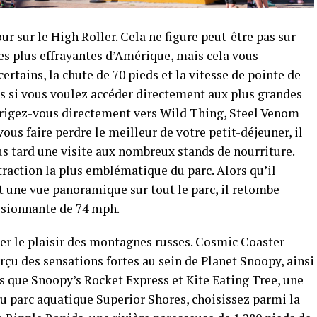
our sur le High Roller. Cela ne figure peut-être pas sur
es plus effrayantes d’Amérique, mais cela vous
 certains, la chute de 70 pieds et la vitesse de pointe de
is si vous voulez accéder directement aux plus grandes
 dirigez-vous directement vers Wild Thing, Steel Venom
us faire perdre le meilleur de votre petit-déjeuner, il
lus tard une visite aux nombreux stands de nourriture.
raction la plus emblématique du parc. Alors qu’il
t une vue panoramique sur tout le parc, il retombe
essionnante de 74 mph.
er le plaisir des montagnes russes. Cosmic Coaster
çu des sensations fortes au sein de Planet Snoopy, ainsi
 que Snoopy’s Rocket Express et Kite Eating Tree, une
 Au parc aquatique Superior Shores, choisissez parmi la